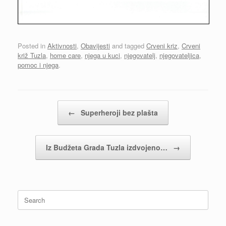
Posted in
Aktivnosti
,
Obavijesti
and tagged
Crveni kriz
,
Crveni
križ Tuzla
,
home care
,
njega u kuci
,
njegovatelj
,
njegovateljica
,
pomoc i njega
.
Post navigation
←
Superheroji bez plašta
Iz Budžeta Grada Tuzla izdvojeno…
→
Search
for: