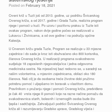
Posted on
February 18, 2021
Crveni križ u Tuzli još od 2013. godine, uz podršku Švicarskog
Crvenog križa, a od 2017. godine i Grada Tuzle, realizira program
njege i pomoći u kući. Po uzoru i pozitivnu praksu iz Tuzle isti
ovakav program, nakon dvije godine počeo se realizovati u
Lukavcu i Živinicama, a od ove godine i na području općine
Kalesija.
U Crvenom križu grada Tuzle, Program se realizuje u 33 mjesne
zajednice i do sada je kroz isti obuhvaćeno oko 800 korisnika,
članova Crvenog križa. U realizaciji programa svakodnevno
sudjeluje 18 zaposlenih njegovatelja/ica i jedna odgovorna
medicinska sestra. Na mjesečnoj bazi redovno se, u saradnji sa
našim volonterima, u mjesnim zajednicama, obilazi oko 180
članova. Naš cilj je da osobama treće životne dobi pružimo
potrebnu pomoć i uljepšamo im boravak u vlastitom domu.
Pravilnikom o pružanju njege i pomoći Crvenog križa, predviđeno
je čak 40 vrsta njege ili pomoći koje na razne načine pomažu da
svakodnevnica starih, bolesnih i iznemoglih osoba bude što
ljepša i sadržajnija. Zahvaljujući podršci Švicarskog Crvenog
križa ali i razumijevanju Gradske uprave, Gradskog vijeća i