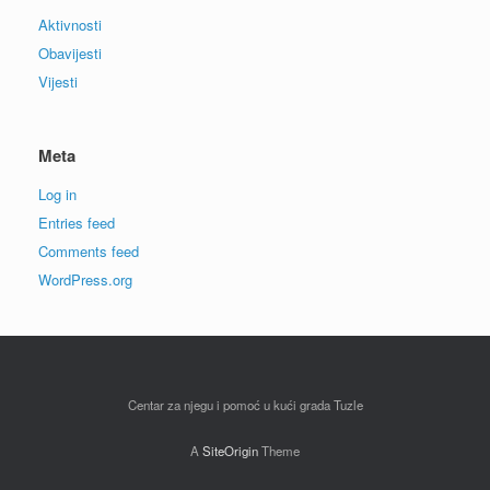
Aktivnosti
Obavijesti
Vijesti
Meta
Log in
Entries feed
Comments feed
WordPress.org
Centar za njegu i pomoć u kući grada Tuzle
A
SiteOrigin
Theme