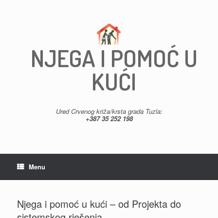
Skip
to
content
NJEGA I POMOĆ U
KUĆI
Ured Crvenog križa/krsta grada Tuzla:
+387 35 252 198
Menu
Njega i pomoć u kući – od Projekta do
sistemskog rješenja