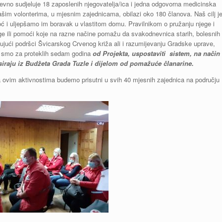
evno sudjeluje 18 zaposlenih njegovatelja/ica i jedna odgovorna medicinska
ašim volonterima, u mjesnim zajednicama, obilazi oko 180 članova. Naš cilj j
 i uljepšamo im boravak u vlastitom domu. Pravilnikom o pružanju njege i
e ili pomoći koje na razne načine pomažu da svakodnevnica starih, bolesnih 
jujući podršci Švicarskog Crvenog križa ali i razumijevanju Gradske uprave,
i smo za proteklih sedam godina
od Projekta, uspostaviti sistem, na način
siraju iz Budžeta Grada Tuzle i dijelom od pomažuće članarine.
sa ovim aktivnostima budemo prisutni u svih 40 mjesnih zajednica na području