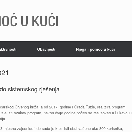
OĆ U KUĆI
Aktivnosti
Obavijesti
Njega i pomoć u kući
021
 do sistemskog rješenja
icarskog Crvenog križa, a od 2017. godine i Grada Tuzle, realizira program
Tuzle isti ovakav program, nakon dvije godine počeo se realizovati u Lukavcu i
ija.
3 mjesne zajednice i do sada je kroz isti obuhvaćeno oko 800 korisnika,