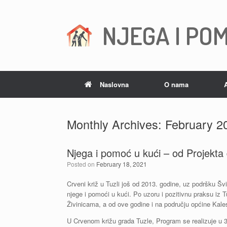
Skip
to
content
NJEGA I POM
Naslovna
O nama
Monthly Archives:
February 2
Njega i pomoć u kući – od Projekta
Posted on
February 18, 2021
Crveni križ u Tuzli još od 2013. godine, uz podršku Šv
njege i pomoći u kući. Po uzoru i pozitivnu praksu iz 
Živinicama, a od ove godine i na području općine Kales
U Crvenom križu grada Tuzle, Program se realizuje u 3