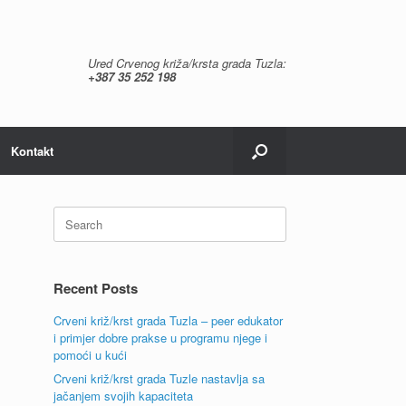
Ured Crvenog križa/krsta grada Tuzla:
+387 35 252 198
Kontakt
Search
for:
Recent Posts
Crveni križ/krst grada Tuzla – peer edukator
i primjer dobre prakse u programu njege i
pomoći u kući
Crveni križ/krst grada Tuzle nastavlja sa
jačanjem svojih kapaciteta