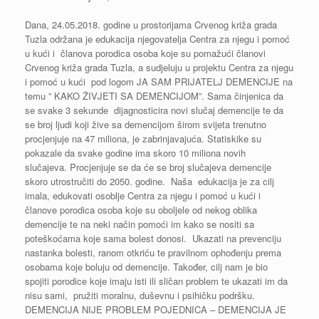
Dana, 24.05.2018. godine u prostorijama Crvenog križa grada
Tuzla održana je edukacija njegovatelja Centra za njegu i pomoć
u kući i članova porodica osoba koje su pomažući članovi
Crvenog križa grada Tuzla, a sudjeluju u projektu Centra za njegu
i pomoć u kući pod logom JA SAM PRIJATELJ DEMENCIJE na
temu ” KAKO ŽIVJETI SA DEMENCIJOM”. Sama činjenica da
se svake 3 sekunde dijagnosticira novi slučaj demencije te da
se broj ljudi koji žive sa demencijom širom svijeta trenutno
procjenjuje na 47 miliona, je zabrinjavajuća. Statiskike su
pokazale da svake godine ima skoro 10 miliona novih
slučajeva. Procjenjuje se da će se broj slučajeva demencije
skoro utrostručiti do 2050. godine. Naša edukacija je za cilj
imala, edukovati osoblje Centra za njegu i pomoć u kući i
članove porodica osoba koje su oboljele od nekog oblika
demencije te na neki način pomoći im kako se nositi sa
poteškoćama koje sama bolest donosi. Ukazati na prevenciju
nastanka bolesti, ranom otkriću te pravilnom ophođenju prema
osobama koje boluju od demencije. Također, cilj nam je bio
spojiti porodice koje imaju isti ili sličan problem te ukazati im da
nisu sami, pružiti moralnu, duševnu i psihičku podršku.
DEMENCIJA NIJE PROBLEM POJEDNICA – DEMENCIJA JE