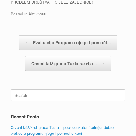
PROBLEM DRUŠTVA I CIJELE ZAJEDNICE!
Posted in
Aktivnosti
.
Post navigation
←
Evaluacija Programa njege i pomoći…
Crveni križ grada Tuzla razvija…
→
Search
for:
Recent Posts
Crveni križ/krst grada Tuzla – peer edukator i primjer dobre
prakse u programu njege i pomoći u kući