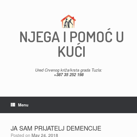
Skip
to
content
NJEGA I POMOĆ U
KUĆI
Ured Crvenog križa/krsta grada Tuzla:
+387 35 252 198
Menu
JA SAM PRIJATELJ DEMENCIJE
Posted on
May 24, 2018