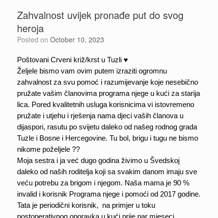
Zahvalnost uvijek pronađe put do svog
heroja
Posted on
October 10, 2023
Poštovani Crveni križ/krst u Tuzli ♥️
Željele bismo vam ovim putem izraziti ogromnu 
zahvalnost za svu pomoć i razumijevanje koje nesebično 
pružate vašim članovima programa njege u kući za starija 
lica. Pored kvalitetnih usluga korisnicima vi istovremeno 
pružate i utjehu i rješenja nama djeci vaših članova u 
dijaspori, rasutu po svijetu daleko od našeg rodnog grada 
Tuzle i Bosne i Hercegovine. Tu bol, brigu i tugu ne bismo 
nikome poželjele ??
Moja sestra i ja već dugo godina živimo u Švedskoj 
daleko od naših roditelja koji sa svakim danom imaju sve 
veću potrebu za brigom i njegom. Naša mama je 90 % 
invalid i korisnik Programa njege i pomoći od 2017 godine. 
Tata je periodični korisnik,  na primjer u toku 
postoperativnog oporavka u kući prije par mjeseci.