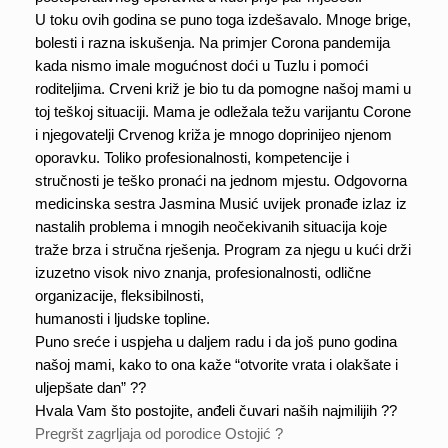
U toku ovih godina se puno toga izdešavalo. Mnoge brige, 
bolesti i razna iskušenja. Na primjer Corona pandemija 
kada nismo imale mogućnost doći u Tuzlu i pomoći 
roditeljima. Crveni križ je bio tu da pomogne našoj mami u 
toj teškoj situaciji. Mama je odležala težu varijantu Corone 
i njegovatelji Crvenog križa je mnogo doprinijeo njenom 
oporavku. Toliko profesionalnosti, kompetencije i 
stručnosti je teško pronaći na jednom mjestu. Odgovorna 
medicinska sestra Jasmina Musić uvijek pronađe izlaz iz 
nastalih problema i mnogih neočekivanih situacija koje 
traže brza i stručna rješenja. Program za njegu u kući drži 
izuzetno visok nivo znanja, profesionalnosti, odlične 
organizacije, fleksibilnosti, 
humanosti i ljudske topline.
Puno sreće i uspjeha u daljem radu i da još puno godina 
našoj mami, kako to ona kaže “otvorite vrata i olakšate i 
uljepšate dan” ??
Hvala Vam što postojite, anđeli čuvari naših najmilijih ??
Pregršt zagrljaja od porodice Ostojić ? 