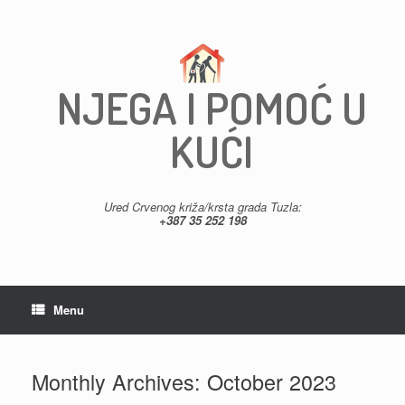
Skip
to
content
NJEGA I POMOĆ U
KUĆI
Ured Crvenog križa/krsta grada Tuzla:
+387 35 252 198
Menu
Monthly Archives:
October 2023